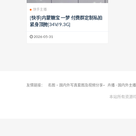
快手主播
[快手]内蒙糖宝 一梦 付费群定制私拍
紧身顶胯[34V/9.3G]
2026-05-31
友情链接：
名图 – 国内外写真套图及视频分享~
卉播 - 国内外主
本站所有资源