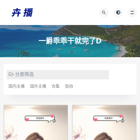
一爵乖乖干就完了D
分类筛选
国内主播
国外主播
合集
饭拍