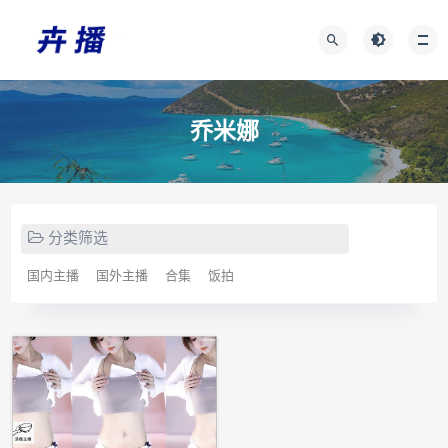
乔米娜
分类筛选
国内主播
国外主播
合集
饭拍