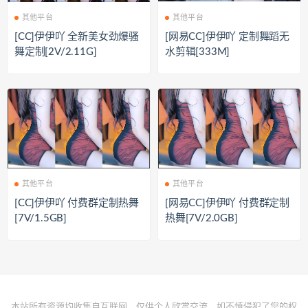
其他平台
其他平台
[CC]伊伊吖 全新美女劲爆骚
[网易CC]伊伊吖 定制舞蹈无
舞定制[2V/2.11G]
水剪辑[333M]
其他平台
其他平台
[CC]伊伊吖 付费群定制热舞
[网易CC]伊伊吖 付费群定制
[7V/1.5GB]
热舞[7V/2.0GB]
本站所有资源均收集自互联网，仅供个人欣赏交流，如不慎侵犯了您的权