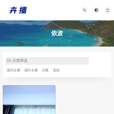
依波
分类筛选
国内主播
国外主播
合集
饭拍