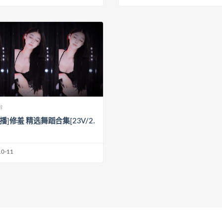
台
播]修羞 精选舞蹈合集[23V/2.
10-11