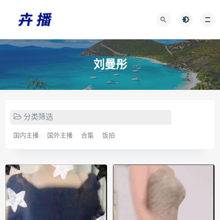
刘曼彤
分类筛选
国内主播
国外主播
合集
饭拍