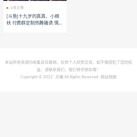
斗鱼主播
[斗鱼]十九岁的真真、小棉
袄 付费群定制热舞骚诱 情趣
抹油[211M]
本站所有资源均收集自互联网，仅供个人欣赏交流，如不慎侵犯了您的权
益，请联系我们，我们将尽快处理！
Copyright © 2022
卉播
All Rights Reserved
网站地图