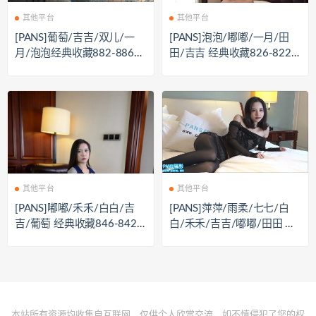
其他平台
其他平台
[PANS]葡萄/吉吉/双儿/一
[PANS]泡泡/嘟嘟/一月/田
月/泡泡经典收藏882-886私
田/吉吉 经典收藏826-822
房视图合集[1167P+5V/7.52
私房视图合集[5V+1280P/7.
G]
74G]
其他平台
其他平台
[PANS]嘟嘟/禾禾/白白/吉
[PANS]萍萍/雨柔/七七/白
吉/葡萄 经典收藏846-842
白/禾禾/吉吉/嘟嘟/田田 等
私房视图合集[1405P+5V/8.
10套花絮[10V+多套图/7.21
38G]
G]
本站所有资源均收集自互联网，仅供个人欣赏交流，如不慎侵犯了您的权