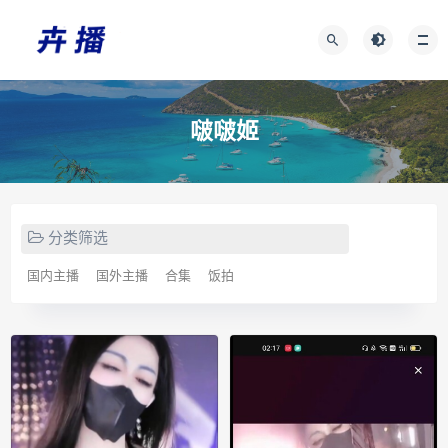
啵啵姬
分类筛选
国内主播
国外主播
合集
饭拍