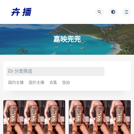
嘉映兜兜
分类筛选
国内主播
国外主播
合集
饭拍