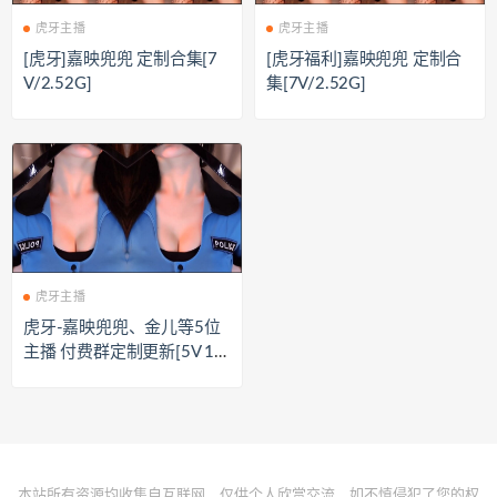
虎牙主播
虎牙主播
[虎牙]嘉映兜兜 定制合集[7
[虎牙福利]嘉映兜兜 定制合
V/2.52G]
集[7V/2.52G]
虎牙主播
虎牙-嘉映兜兜、金儿等5位
主播 付费群定制更新[5V 14
分21/670MB]
本站所有资源均收集自互联网，仅供个人欣赏交流，如不慎侵犯了您的权