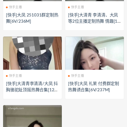
快手主播
快手主播
[快手]大凤 251031群定制热
[快手]大清青 李清清、大凤
舞[6V/236M]
等2位主播定制热舞 情趣[12
V/437M]
快手主播
快手主播
[快手]大清青李清清/大凤 抖
[快手]大凤 礼茉 付费群定制
胸骆驼趾顶摇热舞合集[12V/
热舞诱合集[6V/237M]
0.5G]