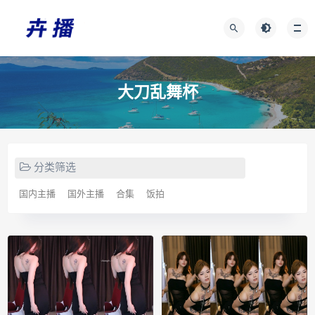
大刀乱舞杯
分类筛选
国内主播
国外主播
合集
饭拍