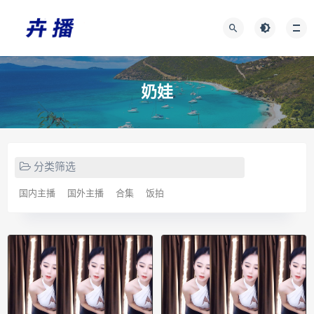
奶娃
分类筛选
国内主播
国外主播
合集
饭拍