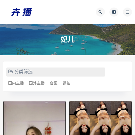
妃儿
分类筛选
国内主播
国外主播
合集
饭拍