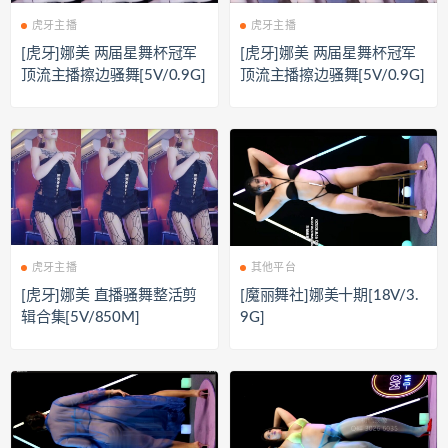
虎牙主播
虎牙主播
[虎牙]娜美 两届星舞杯冠军
[虎牙]娜美 两届星舞杯冠军
顶流主播擦边骚舞[5V/0.9G]
顶流主播擦边骚舞[5V/0.9G]
虎牙主播
其他平台
[虎牙]娜美 直播骚舞整活剪
[魔丽舞社]娜美十期[18V/3.
辑合集[5V/850M]
9G]