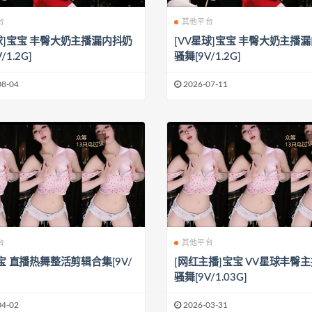
台
其他平台
星球]宝宝 丰臀大奶主播漏内抖奶
[VV星球]宝宝 丰臀大奶主播
/1.2G]
骚舞[9V/1.2G]
08-04
2026-07-11
台
其他平台
宝宝 直播热舞整活剪辑合集[9V/
[网红主播]宝宝 VV星球丰臀
骚舞[9V/1.03G]
04-02
2026-03-31