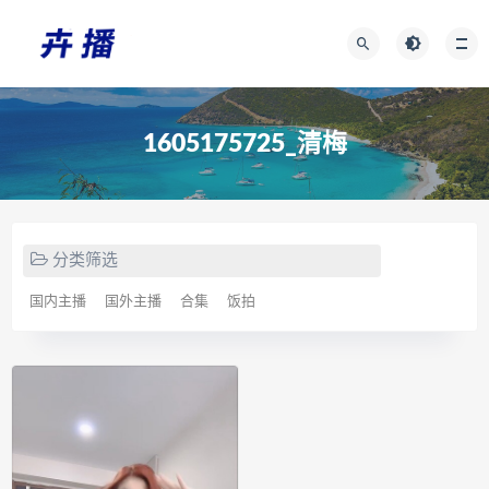
1605175725_清梅
分类筛选
国内主播
国外主播
合集
饭拍