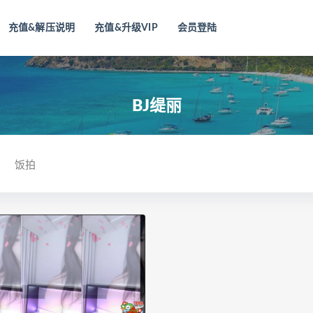
充值&解压说明
充值&升级VIP
会员登陆
BJ缇丽
饭拍