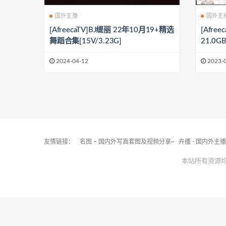
国外主播
国外主
[AfreecaTV]BJ缇丽 22年10月19+精选
[Afre
舞蹈合集[15V/3.23G]
21.0GB
2024-04-12
2023-
友情链接：
名图 – 国内外写真套图及视频分享~
卉播 - 国内外主
本站所有资源