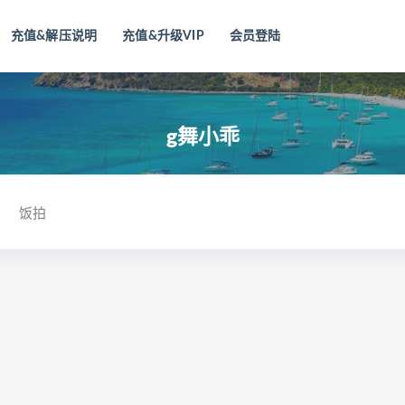
充值&解压说明
充值&升级VIP
会员登陆
g舞小乖
饭拍