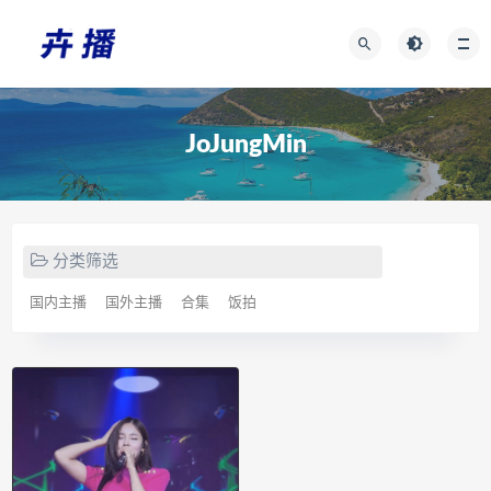
JoJungMin
分类筛选
国内主播
国外主播
合集
饭拍