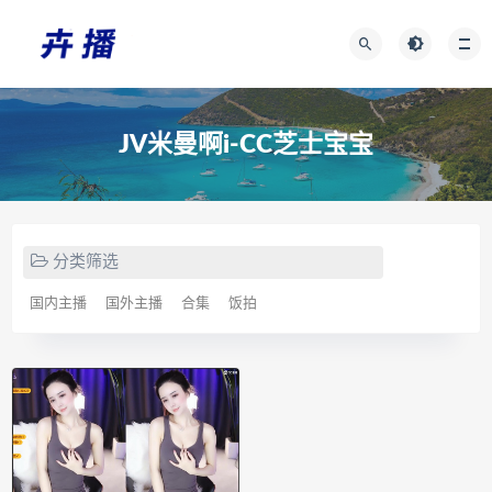
JV米曼啊i-CC芝士宝宝
分类筛选
国内主播
国外主播
合集
饭拍