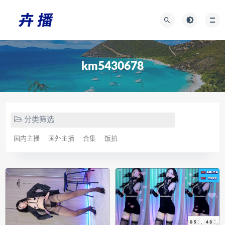
km5430678
分类筛选
国内主播
国外主播
合集
饭拍