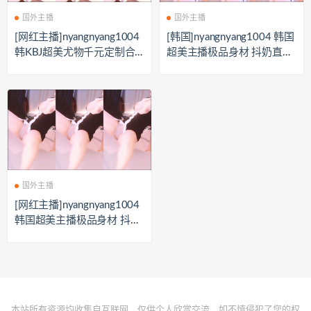
国外主播
国外主播
[网红主播]nyangnyang1004
[韩国]nyangnyang1004 韩国
韩KBJ超美尤物千元定制合
超美主播极品身材 抖奶直播
集[11V/4.18G]
精选[42V/6.51G]
国外主播
[网红主播]nyangnyang1004
韩国超美主播极品身材 抖奶
直播精选[39V/6.51G]
本站所有资源均收集自互联网，仅供个人欣赏交流，如不慎侵犯了您的权