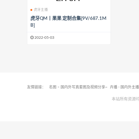
虎牙主播
虎牙QM丨果果 定制合集[9V/687.1M
B]
2022-05-03
友情链接：
名图 – 国内外写真套图及视频分享~
卉播 - 国内外主
本站所有资源