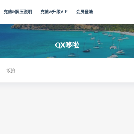
充值&解压说明
充值&升级VIP
会员登陆
QX哆啦
饭拍