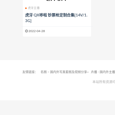
虎牙主播
虎牙 QX哆啦 钞票枪定制合集[14V/1.
3G]
2022-04-28
友情链接：
名图 – 国内外写真套图及视频分享~
卉播 - 国内外主
本站所有资源