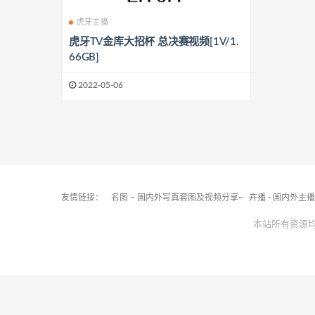
虎牙主播
虎牙TV金库大招杯 总决赛视频[1V/1.
66GB]
2022-05-06
友情链接：
名图 – 国内外写真套图及视频分享~
卉播 - 国内外主
本站所有资源