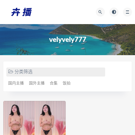
velyvely777
分类筛选
国内主播
国外主播
合集
饭拍