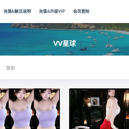
充值&解压说明
充值&升级VIP
会员登陆
VV星球
饭拍