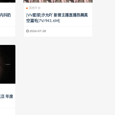
其他平台
漏内抖奶
[VV星球]汐允吖 新晋主播直播热舞真
空漏毛[7V/941.6M]
2026-07-28
花旦 年度