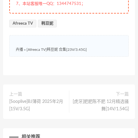
7、本站客服唯一QQ：1344747531；
Afreeca TV
韩豆妮
卉播
»
[Afreeca TV]韩豆妮 合集[23V/3.45G]
上一篇
下一篇
[Sooplive]BJ薄荷 2025年2月
[虎牙]肥肥陈不肥 12月精选骚
[15V/3.5G]
舞[14V/1.54G]
相关推荐