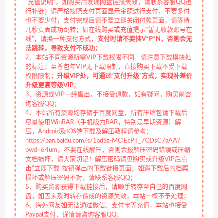
“充值说明”，如购买后发现网盘链接失效，请联系客服QQ进
行补链；请严格按照支付页面显示金额进行支付，不要多付
也不要少付，支付完成后请不要立即关闭付款页面，请等待
几秒页面成功跳转；如在线购买或充值提示“暂无收款账号在
线”，请换一种支付方式，
支付时请不要挂V*P*N，否则会无
法跳转，导致支付不成功
；
2、本站不同资源所需VIP下载权限不同，请注意下载模块处
的标注；至尊包年VIP无下载限制，直接购买下载不受下载
权限限制；
升级VIP处，可通过“支付升级”方式，实现补差价
升级更高等级VIP
；
3、资源或VIP一经售出，不接受退款，如有疑问，购买前咨
询客服QQ；
4、本站所有资源均存储于百度网盘，所有压缩包请下载后
尽量使用WinRAR（手机版为RAR，特别是早期资源）解
压，Android及IOS端下载及解压教程请参考：
https://pan.baidu.com/s/1adSz-MCiEcPT_7CDsC7aAA?
pwd=64um，不要在线解压，否则会报解压密码错误或压缩
文档损坏，请大家切记！解压密码请见购买或升级VIP后点
击“立即下载”按钮弹出的下载链接页面；如遇下载后的档案
损坏或解压密码不对，请联系客服QQ；
5、购买资源获得下载链接后，请顺手转存至自己的百度网
盘，如因未及时转存造成的资源失效，本站一概不予处理；
6、海外网友如无法通过微信、支付宝等充值，本站也接受
Paypal支付，详情请咨询客服QQ；